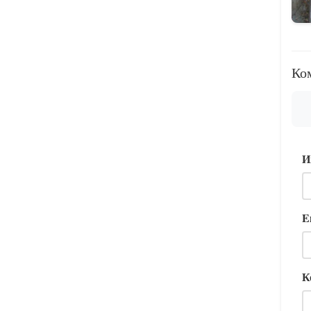
Ко
И
E
К