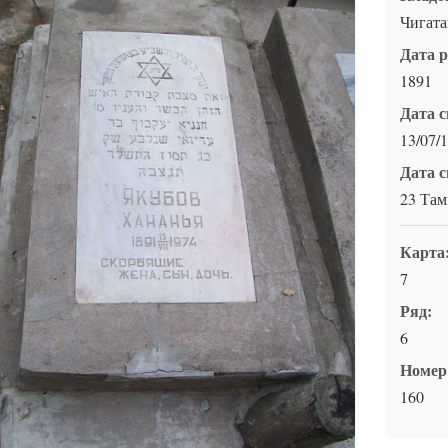
Чигат
Дата 
1891
Дата с
13/07/
Дата с
23 Там
Карта
7
Ряд:
6
Номер
160