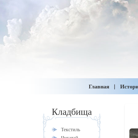
Главная
Истор
Кладбища
Текстиль
Чигатай