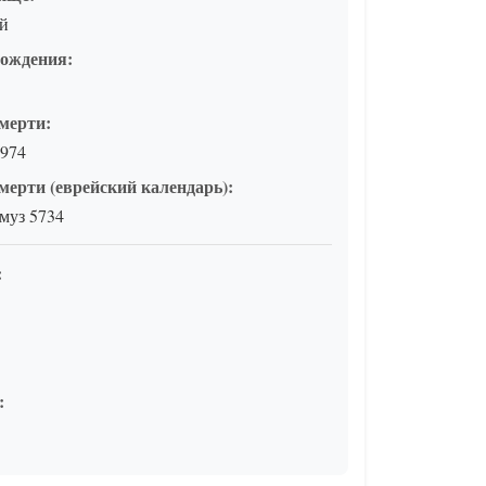
ай
рождения:
мерти:
1974
мерти (еврейский календарь):
муз 5734
:
: