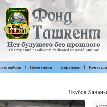
ия кладбищ
Памятники
Партнеры
Контакт
Якубов Ханань
Кладб