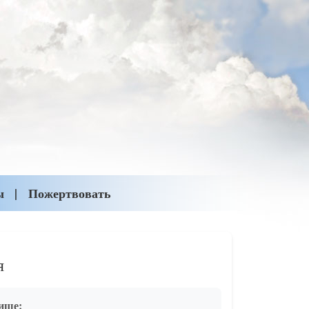
ы
Пожертвовать
я
ище: