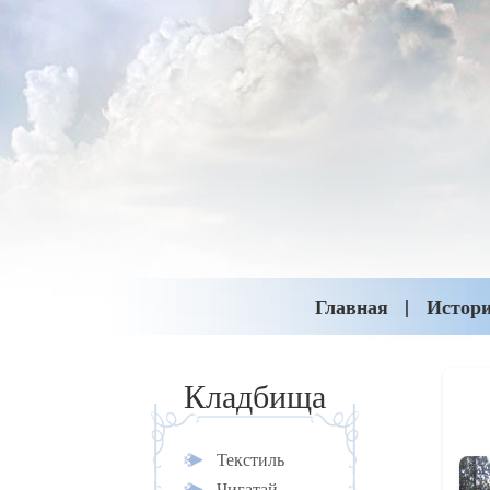
Главная
Истор
Кладбища
Текстиль
Чигатай