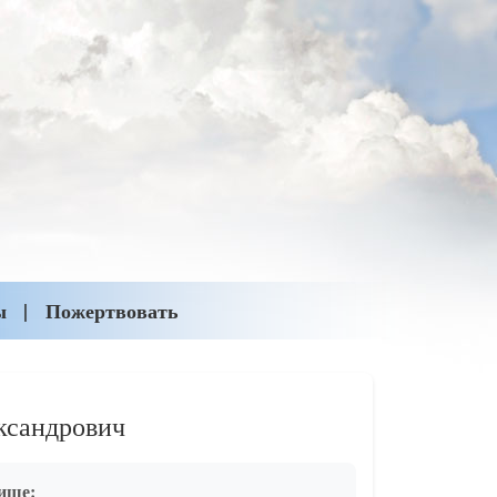
ы
Пожертвовать
ксандрович
ище: