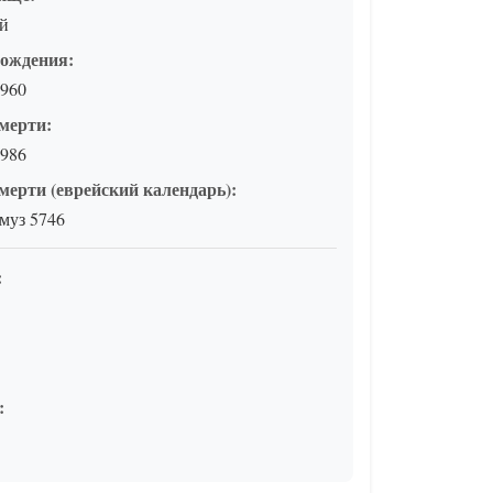
ай
рождения:
1960
мерти:
1986
мерти (еврейский календарь):
муз 5746
:
: