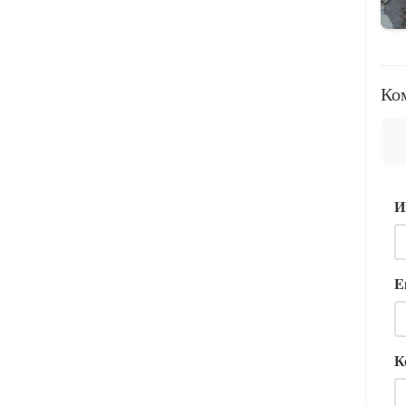
Ко
И
E
К