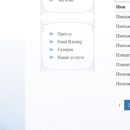
Имя
Пинха
Пинхас
Пресса
Пинхас
Fund Raising
Пинха
Галерея
Плишт
Наши услуги
Плишт
Потеля
Потеля
1