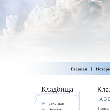
Главная
Истор
Кла
Кладбища
А
Б
Текстиль
Чигатай