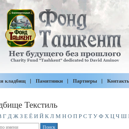
ия кладбищ
Памятники
Партнеры
Контакт
дбище Текстиль
В
Г
Д
Ж
З
Е
Ё
И
Й
К
Л
М
Н
О
П
Р
С
Т
У
Ф
Х
Ц
Ч
Ш