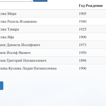
Год Рождения
сова Мира
1905
ова Рахиль Исааковна
1940
ова Тамара
1925
сова Яфа
1900
иев Даниель Иосифович
1973
иев Иосиф Якович
1950
хов Григорий Натаниэлевич
1896
хова-Кусаева Лидия Натаниэлевна
1906
2