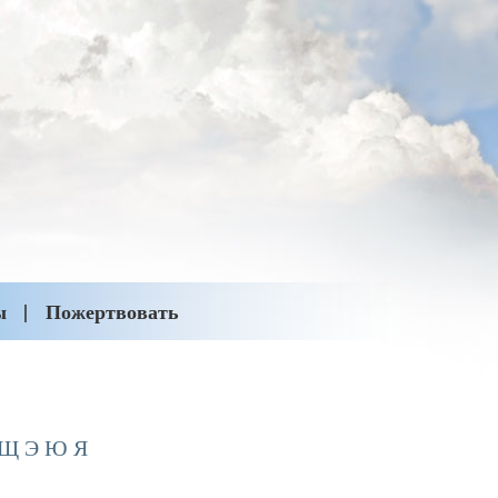
ы
Пожертвовать
Щ
Э
Ю
Я