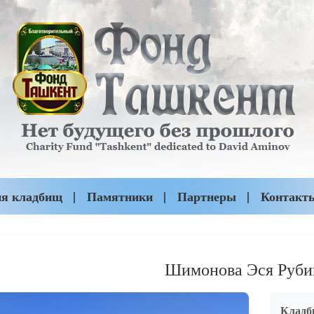
ия кладбищ
Памятники
Партнеры
Контакт
Шимонова Эся Руби
Кладб