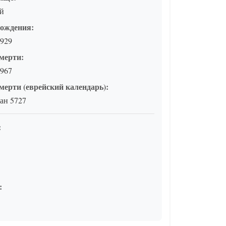
ай
рождения:
1929
мерти:
1967
мерти (еврейский календарь):
ан 5727
:
: