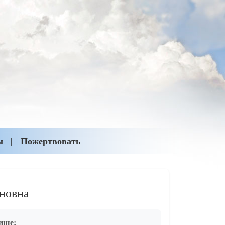
ы
Пожертвовать
новна
ище: