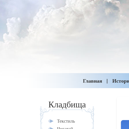
Главная
Истор
Кладбища
Текстиль
Чигатай