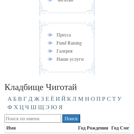
Пресса
Fund Raising
Галерея
Наши услуги
Кладбище Чиготай
А
Б
В
Г
Д
Ж
З
Е
Ё
И
Й
К
Л
М
Н
О
П
Р
С
Т
У
Ф
Х
Ц
Ч
Ш
Щ
Э
Ю
Я
Имя
Год Рождения
Год Смер