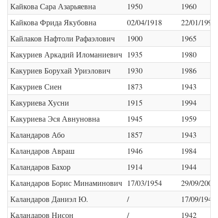
Кайкова Сара Азарьяевна
1950
1960
Кайкова Фрида Якубовна
02/04/1918
22/01/1996
Кайлаков Нафтоли Рафаэлович
1900
1965
Какуриев Аркадий Иломаниевич
1935
1980
Какуриев Борухай Уриэлович
1930
1986
Какуриев Сиен
1873
1943
Какуриева Хусни
1915
1994
Какуриева Эся Авнуновна
1945
1959
Каландаров Або
1857
1943
Каландаров Авраш
1946
1984
Каландаров Бахор
1914
1944
Каландаров Борис Минаминович
17/03/1954
29/09/2006
Каландаров Даниэл Ю.
/
17/09/1942
Каландаров Нисон
/
1942