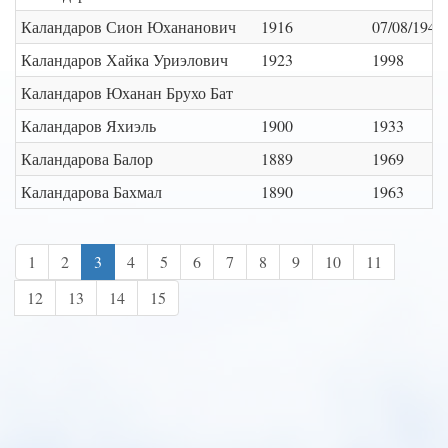
Каландаров Сион Юхананович
1916
07/08/1946
Каландаров Хайка Уриэлович
1923
1998
Каландаров Юханан Брухо Бат
Каландаров Яхиэль
1900
1933
Каландарова Балор
1889
1969
Каландарова Бахмал
1890
1963
1
2
3
4
5
6
7
8
9
10
11
12
13
14
15