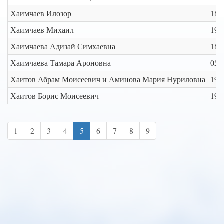
Хаимчаев Илозор
188
Хаимчаев Михаил
192
Хаимчаева Адизай Симхаевна
189
Хаимчаева Тамара Ароновна
05/
Хаитов Абрам Моисеевич и Аминова Мария Нуриловна
191
Хаитов Борис Моисеевич
190
1
2
3
4
5
6
7
8
9