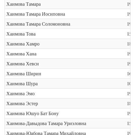
Хаимова Тамара
191
Хаимова Тамара Иосиповна
191
Хаимова Тамара Соломоновна
191
Хаимова Това
15/
Хаимова Хамро
188
Хаимова Хана
192
Хаимова Хевси
190
Хаимова Ширин
16 
Хаимова Шура
10/
Хаимова Эмо
191
Хаимова Эстер
189
Хаимова Юшуо Бат Бону
190
Хаимова-Давыдова Тамара Уриэловна
15/
Хаимова-Юабова Тамара Михайловна
192