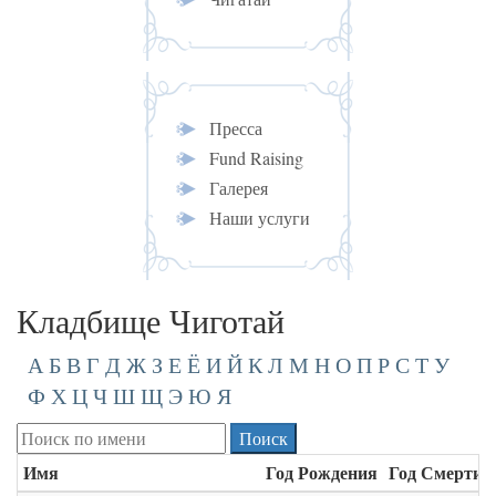
Пресса
Fund Raising
Галерея
Наши услуги
Кладбище Чиготай
А
Б
В
Г
Д
Ж
З
Е
Ё
И
Й
К
Л
М
Н
О
П
Р
С
Т
У
Ф
Х
Ц
Ч
Ш
Щ
Э
Ю
Я
Имя
Год Рождения
Год Смерти