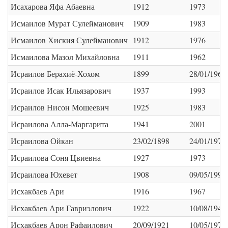
Исахарова Яфа Абаевна
1912
1973
Исмаилов Мурат Сулейманович
1909
1983
Исмаилов Хиския Сулейманович
1912
1976
Исмаилова Мазол Михайловна
1911
1962
Исраилов Берахиё-Хохом
1899
28/01/1969
Исраилов Исак Ильязарович
1937
1993
Исраилов Нисон Мошеевич
1925
1983
Исраилова Алла-Маргарита
1941
2001
Исраилова Ойкан
23/02/1898
24/01/1970
Исраилова Соня Цвиевна
1927
1973
Исраилова Юхевет
1908
09/05/1991
Исхакбаев Ари
1916
1967
Исхакбаев Ари Гавриэлович
1922
10/08/1942
Исхакбаев Арон Рафаилович
20/09/1921
10/05/1978