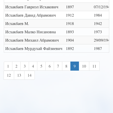
Исхакбаев Гавриэл Исхакович
1897
07/12/1942
Исхакбаев Давид Абрамович
1912
1984
Исхакбаев М.
1918
1942
Исхакбаев Малко Нисановна
1893
1973
Исхакбаев Михаил Абрамович
1904
29/09/1945
Исхакбаев Мурдухай Файзиевич
1892
1987
1
2
3
4
5
6
7
8
9
10
11
12
13
14