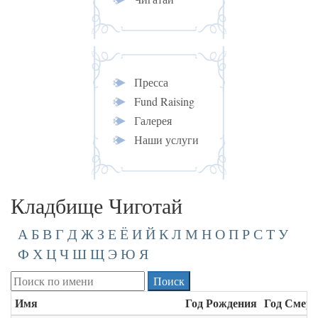
Пресса
Fund Raising
Галерея
Наши услуги
Кладбище Чиготай
А
Б
В
Г
Д
Ж
З
Е
Ё
И
Й
К
Л
М
Н
О
П
Р
С
Т
У
Ф
Х
Ц
Ч
Ш
Щ
Э
Ю
Я
Имя
Год Рождения
Год Смер