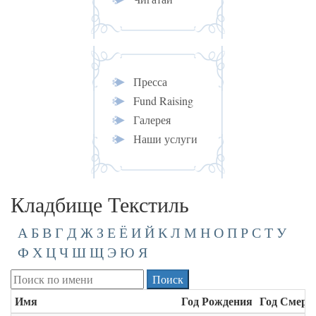
Пресса
Fund Raising
Галерея
Наши услуги
Кладбище Текстиль
А
Б
В
Г
Д
Ж
З
Е
Ё
И
Й
К
Л
М
Н
О
П
Р
С
Т
У
Ф
Х
Ц
Ч
Ш
Щ
Э
Ю
Я
Имя
Год Рождения
Год Смерт