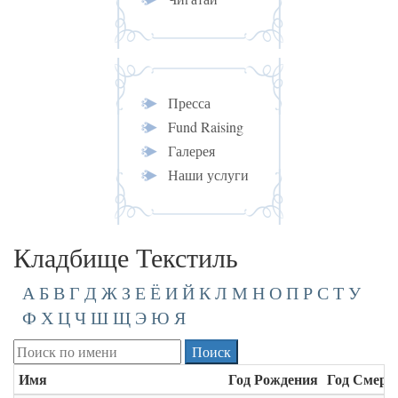
Пресса
Fund Raising
Галерея
Наши услуги
Кладбище Текстиль
А
Б
В
Г
Д
Ж
З
Е
Ё
И
Й
К
Л
М
Н
О
П
Р
С
Т
У
Ф
Х
Ц
Ч
Ш
Щ
Э
Ю
Я
Имя
Год Рождения
Год Смерт