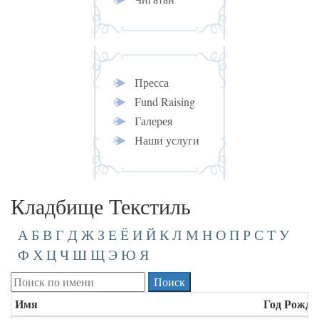
Пресса
Fund Raising
Галерея
Наши услуги
Кладбище Текстиль
А
Б
В
Г
Д
Ж
З
Е
Ё
И
Й
К
Л
М
Н
О
П
Р
С
Т
У
Ф
Х
Ц
Ч
Ш
Щ
Э
Ю
Я
Имя
Год Рожде