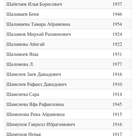
Шабетаев Илья Борисович
1937
Шаламаев Беня
1946
Шаламаева Тамара Абрамовна
1954
Шаламов Мирхай Рахминович
1924
Шаламова Абигай
1922
Шаламоев Яша
1931
Шаломова Л.
1977
Шамсиев Заев Давыдович
1916
Шамсиев Рафаил Давидович
1910
Шамсиева Сара
1914
Шамсиева Яфа Рафаиловна
1945
Шимонова Рива Абрамовна
1915
Шимунов Гавриэл Ибрагимович
1916
Шимунов Нерья
1917