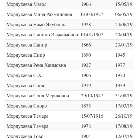
Мордухаева Мазол
1906
15/05/1970
Мордухаева Мира Рахминовна
01/03/1927
06/05/1979
Мордухаева Намо Якубовна
1928
24/06/1977
Мордухаева Панино Эфраимовна
01/01/1907
20/04/1985
Мордухаева Панир
1866
23/01/1952
Мордухаева Пнир
1890
1945
Мордухаева Рена Хаимовна
1927
1977
Мордухаева С.Х.
1906
1970
Мордухаева Соня
1919
1939
Мордухаева Соня Мериковна
29/10/1947
31/08/1986
Мордухаева Споро
1875
17/03/1961
Мордухаева Тамара
15/07/1916
26/10/1978
Мордухаева Тамара
1978
17/08/1961
Мордухаева Тово
1904
12/07/1988