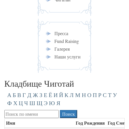
Пресса
Fund Raising
Галерея
Наши услуги
Кладбище Чиготай
А
Б
В
Г
Д
Ж
З
Е
Ё
И
Й
К
Л
М
Н
О
П
Р
С
Т
У
Ф
Х
Ц
Ч
Ш
Щ
Э
Ю
Я
Имя
Год Рождения
Год Смер