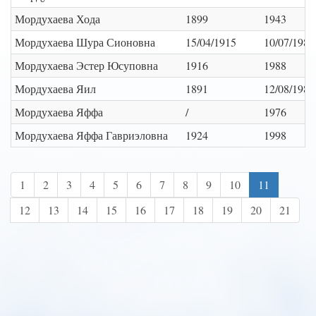
Мордухаева Хода
1899
1943
Мордухаева Шура Сионовна
15/04/1915
10/07/1989
Мордухаева Эстер Юсуповна
1916
1988
Мордухаева Яил
1891
12/08/1986
Мордухаева Яффа
/
1976
Мордухаева Яффа Гавриэловна
1924
1998
1
2
3
4
5
6
7
8
9
10
11
12
13
14
15
16
17
18
19
20
21