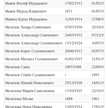
Маяев Иосиф Мурадович
17/02/1912
01/02/198
Маяев Мурод Ильяуевич
1871
01/07/196
Маяева Бурхо Мурадовна
31/05/1914
27/08/1992
Мелехов Лазарь Семёнович
07/07/1938
25/10/199
Мелихов Александр Семенович
24/03/1932
07/12/198
Мелихов Александр Соломонович
13/12/1924
10/07/198
Мелихов Борис Соломонович
20/06/1912
02/07/198
Мелихов Михаил Соломонович
01/01/1915
21/01/198
Мелихов Саша
1907/1988
22/09/199
Мелихов Семён Саламонович
/
1993
Мелихов Шамай Николаевич
25/12/1928
18/01/199
Мелихова Мария Самсоновна
17/10/1925
22/10/199
Мелихова Молко
1888
1961
Мелихова Нина Николаевна
13/03/1914
17/01/199