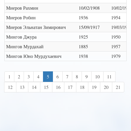
Миеров Рахмин
10/02/1908
10/02/197
Миеров Робин
1936
1954
Миеров Эльнатан Зимирович
15/09/1917
19/03/198
Мингов Джура
1925
1950
Мингов Мурдахай
1885
1957
Мингов Юно Мурдухаевич
1938
1979
1
2
3
4
5
6
7
8
9
10
11
12
13
14
15
16
17
18
19
20
21