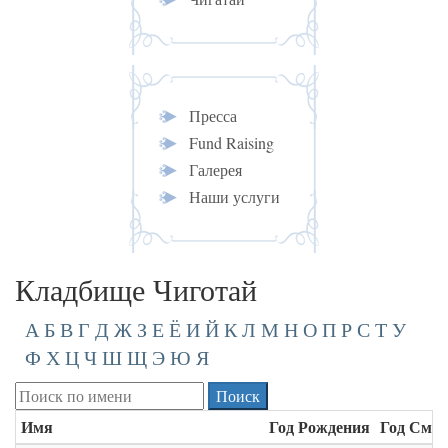
Пресса
Fund Raising
Галерея
Наши услуги
Кладбище Чиготай
А
Б
В
Г
Д
Ж
З
Е
Ё
И
Й
К
Л
М
Н
О
П
Р
С
Т
У
Ф
Х
Ц
Ч
Ш
Щ
Э
Ю
Я
Имя
Год Рождения
Год Смер