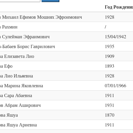
Год Рождени
в Михаил Ефимов Мошиях Эфроимович
1928
в Рахмин
/
в Сулейман Эфраимович
15/04/1942
-Бабаев Борис Гаврилович
1935
а Елизавета Лио
1909
ва Ефо
1893
а Лио Ильяевна
1928
а Марина Яковлевна
07/01/1966
а Сара Абаевна
1911
ов Абрам Аширович
1931
ова Яшуа
1870
ова Яшуа Ариевна
1911