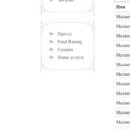
Имя
Малае
Малае
Пресса
Малае
Fund Raising
Малаев
Галерея
Малаев
Наши услуги
Малае
Малаев
Малаев
Малаев
Малак
Малак
Малак