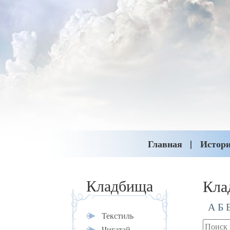
Главная
Истор
Кла
Кладбища
А
Б
Текстиль
Чигатай