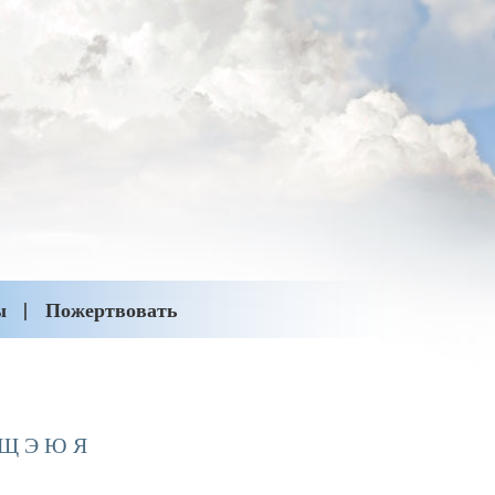
ы
Пожертвовать
Щ
Э
Ю
Я