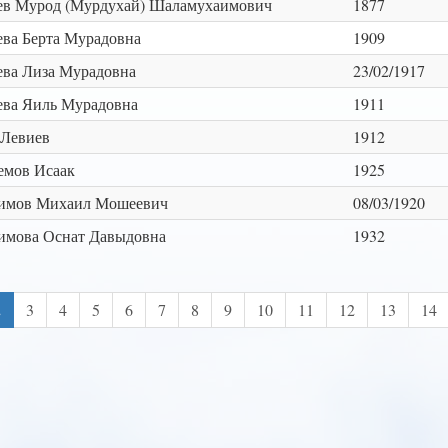
ев Мурод (Мурдухай) Шаламухаимович
1877
ва Берта Мурадовна
1909
ва Лиза Мурадовна
23/02/1917
ева Яиль Мурадовна
1911
 Левиев
1912
емов Исаак
1925
имов Михаил Мошеевич
08/03/1920
имова Оснат Давыдовна
1932
2
3
4
5
6
7
8
9
10
11
12
13
14