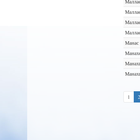
Малла
Маллае
Маллае
Малла
Манас
Манах
Манах
Манах
1