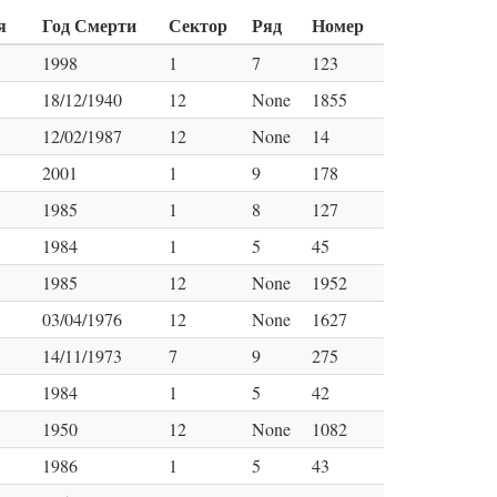
я
Год Смерти
Сектор
Ряд
Номер
1998
1
7
123
18/12/1940
12
None
1855
12/02/1987
12
None
14
2001
1
9
178
1985
1
8
127
1984
1
5
45
1985
12
None
1952
03/04/1976
12
None
1627
14/11/1973
7
9
275
1984
1
5
42
1950
12
None
1082
1986
1
5
43