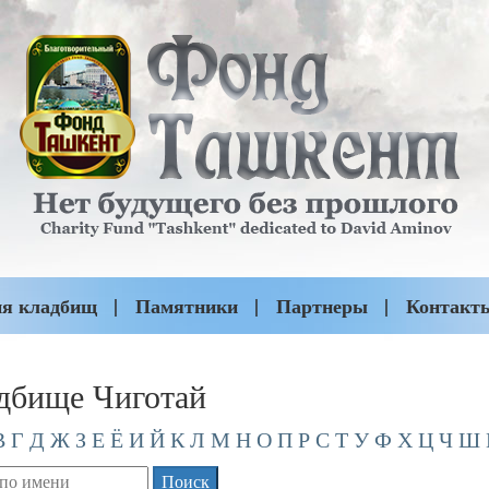
ия кладбищ
Памятники
Партнеры
Контакт
дбище Чиготай
В
Г
Д
Ж
З
Е
Ё
И
Й
К
Л
М
Н
О
П
Р
С
Т
У
Ф
Х
Ц
Ч
Ш