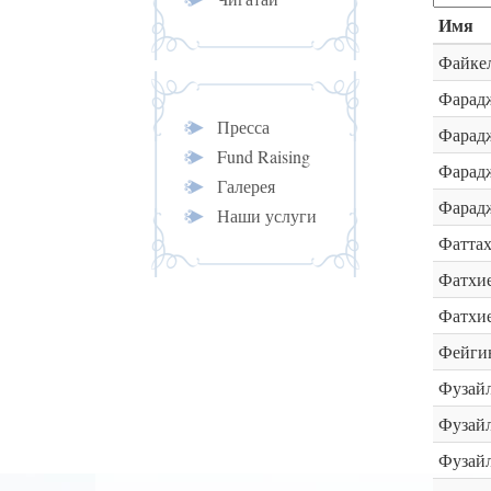
Имя
Файке
Фарад
Пресса
Фарад
Fund Raising
Фарад
Галерея
Фарадж
Наши услуги
Фаттах
Фатхи
Фатхи
Фейгин
Фузай
Фузайл
Фузайл