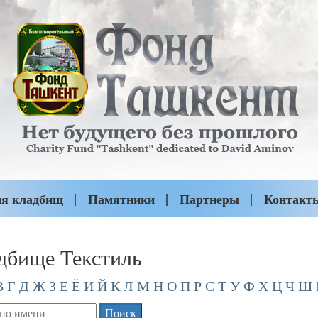
ия кладбищ
Памятники
Партнеры
Контакт
дбище Текстиль
В
Г
Д
Ж
З
Е
Ё
И
Й
К
Л
М
Н
О
П
Р
С
Т
У
Ф
Х
Ц
Ч
Ш