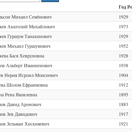
Год Р
льсон Михаил Семёнович
1929
жев Анатолий Михайлович
1973
жев Гуршум Танахинович
1929
жев Михаил Гуршумович
1952
ева Бася Хевруновна
1928
ов Альберт Иманиенович
1938
ев Нерия Исроил-Моисеевич
1904
ева Шолом Ефраимовна
1912
а Рена Яковлевна
1895
лов Давид Аронович
1883
ов Зев Давидович
1917
ов Зельман Хискияевич
1921