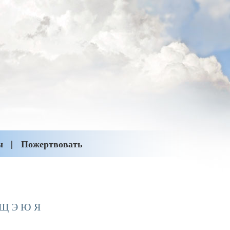
ы
Пожертвовать
Щ
Э
Ю
Я