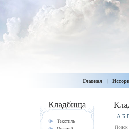
Главная
Истор
Кла
Кладбища
А
Б
Текстиль
Чигатай