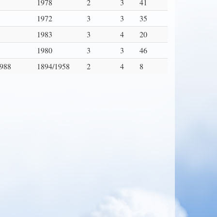
1978
2
3
41
1972
3
3
35
1983
3
4
20
1980
3
3
46
988
1894/1958
2
4
8